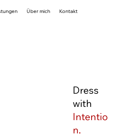
stungen
Über mich
Kontakt
Dress
with
Intentio
n.