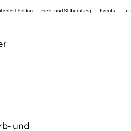
tenfest Edition
Farb- und Stilberatung
Events
Lei
er
rb- und