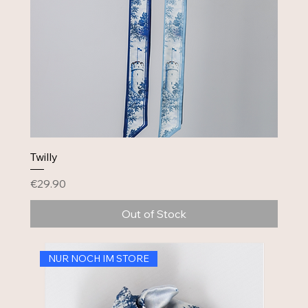
Twilly
Price
€29.90
Out of Stock
NUR NOCH IM STORE