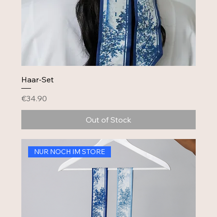
Haar-Set
Price
€34.90
Out of Stock
NUR NOCH IM STORE