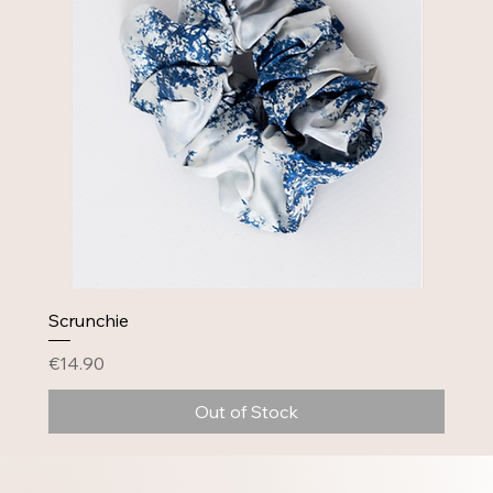
Scrunchie
Price
€14.90
Out of Stock