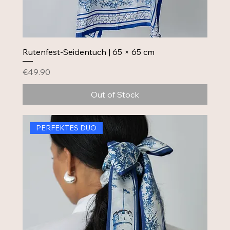
Rutenfest-Seidentuch | 65 × 65 cm
Price
€49.90
Out of Stock
PERFEKTES DUO