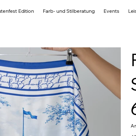
tenfest Edition
Farb- und Stilberatung
Events
Lei
Ar
Prei