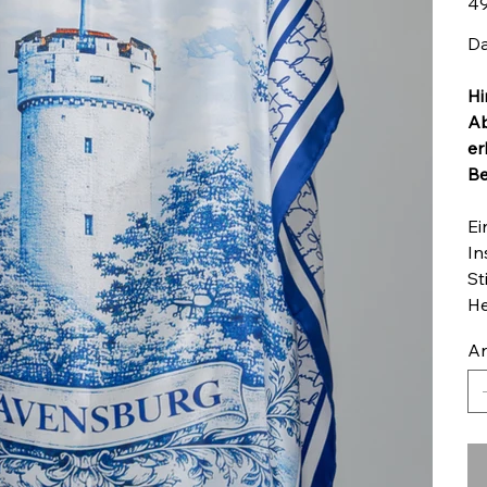
49
Da
Hi
Ab
er
Be
Ei
In
St
He
An