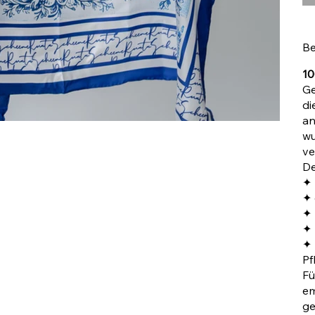
Be
10
Ge
di
an
wu
ve
De
✦ 
✦ 
✦ 
✦ 
✦ 
Pf
Fü
em
ge