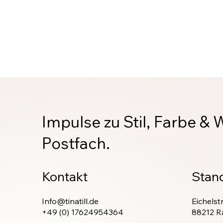
Impulse zu Stil, Farbe & 
Postfach.
Kontakt
Stan
Info@tinatill.de
Eichelst
+49 (0) 17624954364
88212 R